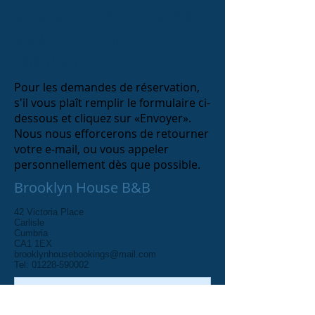
utilisant le formulaire ci-
dessous ou par
téléphone
01228 590002
Pour les demandes de réservation,
s'il vous plaît remplir le formulaire ci-
dessous et cliquez sur «Envoyer».
Nous nous efforcerons de retourner
votre e-mail, ou vous appeler
personnellement dès que possible.
Brooklyn House B&B
42 Victoria Place
Carlisle
Cumbria
CA1 1EX
brooklynhousebookings@mail.com
Tel:
01228-590002