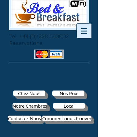
Tel:
+44 (0)1228 590002
Reservations
Chez Nous
Nos Prix
Notre Chambres
Local
Contactez-Nous
Comment nous trouver
Contactez-nous en